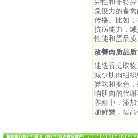
异性和非特异
免疫力的畜禽
传播。比如，
抗病能力，减
性能和蛋品质
改善肉质品质
迷迭香提取物
减少肌肉组织
异味和变色，
响肌肉的代谢
养殖中，添加
加鲜嫩，提高
植物提取物产品索引（按产品汉语拼音排序）：
|
|
|
|
|
|
0～9
A
B
C
D
E
F