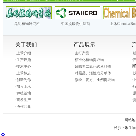
昆明植物研究所
中国提取物供应商
上禾ChemicalBo
关于我们
产品展示
·
上禾介绍
·
主打产品
·
·
生产设施
·
标准化植物提取物
·
新
·
技术中心
·
超临界二氧化碳萃取物
·
上禾标志
·
对照品、活性成分单体
·
·
创新为你
·
微粉、复方、比例提取物
·
·
加入上禾
·
·
种植基地
·
·
研发生产
·
·
协作共赢
网站地
长沙上禾生物科技