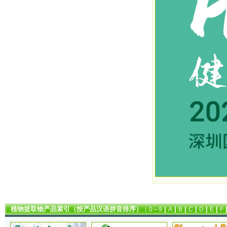
植物提取物产品索引（按产品汉语拼音排序）：
|
|
|
|
|
|
0～9
A
B
C
D
E
F