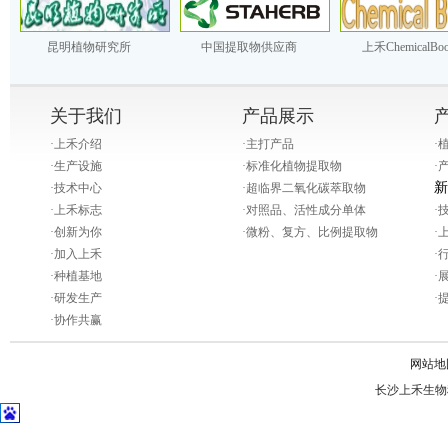
昆明植物研究所
中国提取物供应商
上禾ChemicalBo
关于我们
产品展示
·
上禾介绍
·
主打产品
·
·
生产设施
·
标准化植物提取物
·
新
·
技术中心
·
超临界二氧化碳萃取物
·
上禾标志
·
对照品、活性成分单体
·
·
创新为你
·
微粉、复方、比例提取物
·
·
加入上禾
·
·
种植基地
·
·
研发生产
·
·
协作共赢
网站地
长沙上禾生物科技