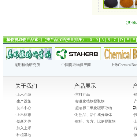
【共4页
植物提取物产品索引（按产品汉语拼音排序）：
|
|
|
|
|
|
0～9
A
B
C
D
E
F
昆明植物研究所
中国提取物供应商
上禾ChemicalBo
关于我们
产品展示
·
上禾介绍
·
主打产品
·
·
生产设施
·
标准化植物提取物
·
新
·
技术中心
·
超临界二氧化碳萃取物
·
上禾标志
·
对照品、活性成分单体
·
·
创新为你
·
微粉、复方、比例提取物
·
·
加入上禾
·
·
种植基地
·