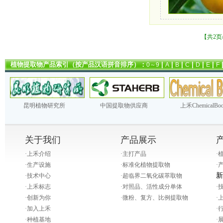
【共2页
植物提取物产品索引（按产品汉语拼音排序）：
|
|
|
|
|
|
0～9
A
B
C
D
E
F
昆明植物研究所
中国提取物供应商
上禾ChemicalBo
关于我们
产品展示
·
上禾介绍
·
主打产品
·
·
生产设施
·
标准化植物提取物
·
新
·
技术中心
·
超临界二氧化碳萃取物
·
上禾标志
·
对照品、活性成分单体
·
·
创新为你
·
微粉、复方、比例提取物
·
·
加入上禾
·
·
种植基地
·